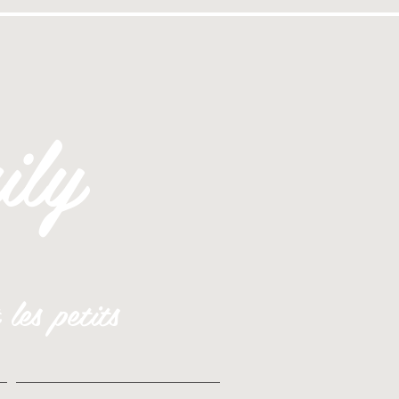
ly
les petits